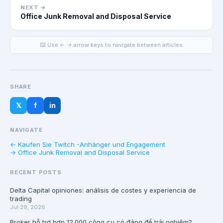
NEXT →
Office Junk Removal and Disposal Service
⌨️ Use ← → arrow keys to navigate between articles
SHARE
𝕏
f
in
NAVIGATE
← Kaufen Sie Twitch -Anhänger und Engagement
→ Office Junk Removal and Disposal Service
RECENT POSTS
Delta Capital opiniones: análisis de costes y experiencia de
trading
Jul 29, 2026
Broker hỗ trợ hơn 12.000 công cụ có đáng để trải nghiệm?