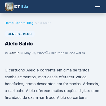
ICT
-Edu
Home
›
General Blog
›
Alelo Saldo
GENERAL BLOG
Alelo Saldo
✍️
Admin
·
📅
May 26, 2022
·
⏱️
4 min read
·
📖 729 words
O cartucho Alelo é corrente em cima de tantos
estabelecimentos, mais desde oferecer vários
benefícios, como descontos em farmácias. Ademais,
o cartucho Alelo oferece muitas opções digitais com
finalidade de examinar troco Alelo do carteira.