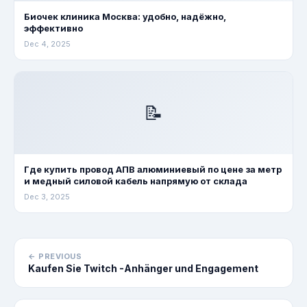
Биочек клиника Москва: удобно, надёжно,
эффективно
Dec 4, 2025
📝
Где купить провод АПВ алюминиевый по цене за метр
и медный силовой кабель напрямую от склада
Dec 3, 2025
← PREVIOUS
Kaufen Sie Twitch -Anhänger und Engagement