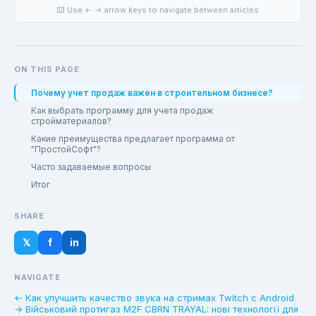
⌨️ Use ← → arrow keys to navigate between articles
ON THIS PAGE
Почему учет продаж важен в строительном бизнесе?
Как выбрать программу для учета продаж
стройматериалов?
Какие преимущества предлагает программа от
"ПростойСофт"?
Часто задаваемые вопросы
Итог
SHARE
𝕏
f
in
NAVIGATE
← Как улучшить качество звука на стримах Twitch с Android
→ Військовий протигаз M2F CBRN TRAYAL: нові технології для