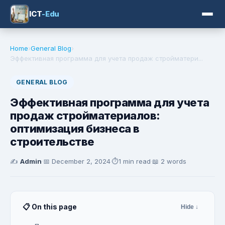
ICT
-Edu
Home
›
General Blog
›
Эффективная программа для учета продаж стройматери...
GENERAL BLOG
Эффективная программа для учета
продаж стройматериалов:
оптимизация бизнеса в
строительстве
✍️
Admin
·
📅
December 2, 2024
·
⏱️
1 min read
·
📖 2 words
📋 On this page
Hide ↓