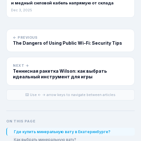
и медный силовой кабель напрямую от склада
Dec 3, 2025
← PREVIOUS
The Dangers of Using Public Wi-Fi: Security Tips
NEXT →
Теннисная ракетка Wilson: как выбрать
идеальный инструмент для игры
⌨️ Use ← → arrow keys to navigate between articles
ON THIS PAGE
Где купить минеральную вату в Екатеринбурге?
Как выбрать минеральную вату?