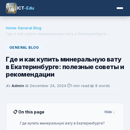
ICT
-Edu
Home
›
General Blog
›
Где и как купить минеральную вату в Екатеринбурге:...
GENERAL BLOG
Где и как купить минеральную вату
в Екатеринбурге: полезные советы и
рекомендации
✍️
Admin
·
📅
December 24, 2024
·
⏱️
1 min read
·
📖 8 words
📋 On this page
Hide ↓
Где купить минеральную вату в Екатеринбурге?