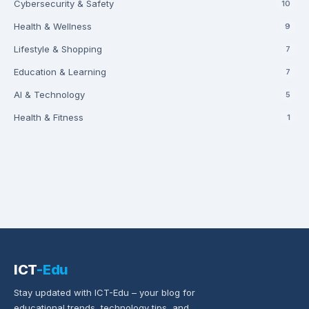
Cybersecurity & Safety
10
Health & Wellness
9
Lifestyle & Shopping
7
Education & Learning
7
AI & Technology
5
Health & Fitness
1
ICT
-Edu
Stay updated with ICT-Edu – your blog for
educational trends, technology tips, and