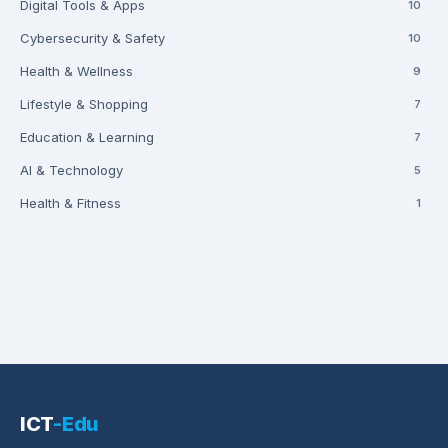
Digital Tools & Apps
10
Cybersecurity & Safety
10
Health & Wellness
9
Lifestyle & Shopping
7
Education & Learning
7
AI & Technology
5
Health & Fitness
1
ICT
-Edu