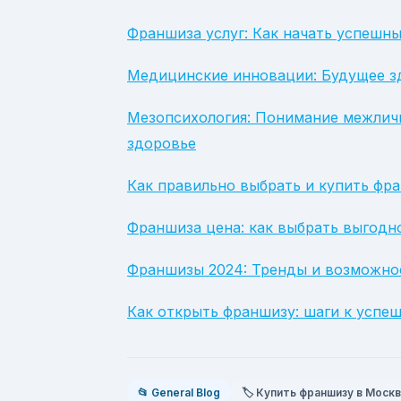
Франшиза услуг: Как начать успешн
Медицинские инновации: Будущее з
Мезопсихология: Понимание межличн
здоровье
Как правильно выбрать и купить фр
Франшиза цена: как выбрать выгодн
Франшизы 2024: Тренды и возможнос
Как открыть франшизу: шаги к успе
📂 General Blog
🏷️ Купить франшизу в Моск