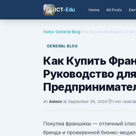
ICT
-Edu
Home
All Posts
Gen
Home
›
General Blog
›
Как Купить Франшизу в Мос
GENERAL BLOG
Как Купить Фран
Руководство дл
Предпринимате
✍️
Admin
·
📅
September 26, 2024
·
⏱️
1 min read
·

Покупка франшизы — отличный спосо
бренда и проверенной бизнес-модели