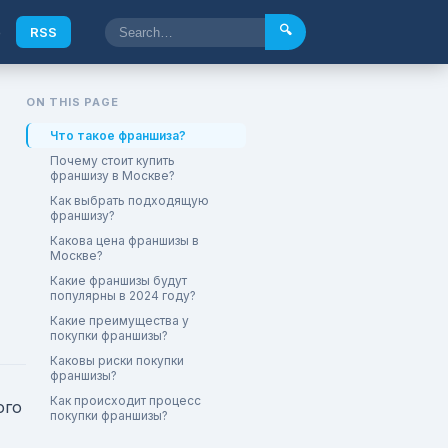
🔍
e
RSS
ON THIS PAGE
Что такое франшиза?
Почему стоит купить
франшизу в Москве?
Как выбрать подходящую
франшизу?
Какова цена франшизы в
Москве?
Какие франшизы будут
популярны в 2024 году?
Какие преимущества у
покупки франшизы?
Каковы риски покупки
франшизы?
Как происходит процесс
ого
покупки франшизы?