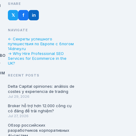
SHARE
ы
𝕏
f
in
NAVIGATE
← Секреты успешного
путешествия по Европе с блогом
14dney.ru
→ Why Hire Professional SEO
во
Services for Ecommerce in the
т
UK?
ом
RECENT POSTS
Delta Capital opiniones: análisis de
costes y experiencia de trading
Jul 29, 2026
Broker hỗ trợ hơn 12.000 công cụ
có đáng để trải nghiệm?
Jul 27, 2026
Обзор российских
разработчиков корпоративных
AI-систем