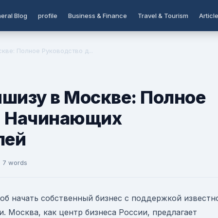
eral Blog
profile
Business & Finance
Travel & Tourism
Articl
кве: Полное Руководство д...
шизу в Москве: Полное
я Начинающих
лей
 7 words
б начать собственный бизнес с поддержкой известн
. Москва, как центр бизнеса России, предлагает