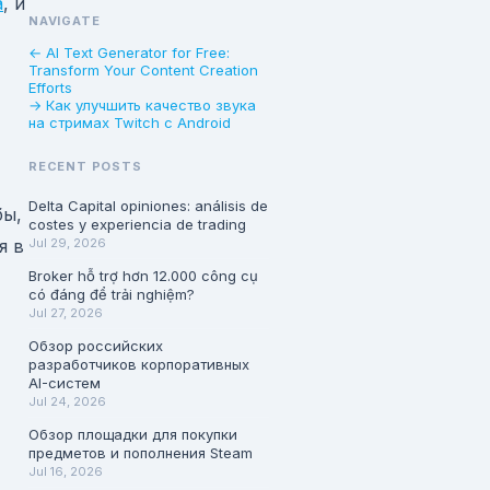
a
, и
NAVIGATE
← AI Text Generator for Free:
Transform Your Content Creation
Efforts
→ Как улучшить качество звука
на стримах Twitch с Android
RECENT POSTS
Delta Capital opiniones: análisis de
бы,
costes y experiencia de trading
я в
Jul 29, 2026
Broker hỗ trợ hơn 12.000 công cụ
có đáng để trải nghiệm?
Jul 27, 2026
Обзор российских
разработчиков корпоративных
AI-систем
Jul 24, 2026
Обзор площадки для покупки
предметов и пополнения Steam
Jul 16, 2026