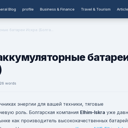
eral Blog
profile
Business & Finance
Travel & Tourism
Articl
рные батареи Искра (Болга...
 аккумуляторные батаре
)
 26 words
чниках энергии для вашей техники, тяговые
чевую роль. Болгарская компания
Elhim-Iskra
уже дав
ынке как производитель высококачественных батарей