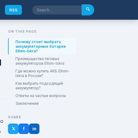
🔍
e
RSS
ON THIS PAGE
Почему стоит выбрать
аккумуляторные батареи
Elhim-Iskra?
и
Преимущества тяговых
аккумуляторов Elhim-Iskra
Где можно купить АКБ Elhim-
Iskra в России?
Как выбрать подходящий
аккумулятор?
Ответы на частые вопросы
Заключение
SHARE
но
𝕏
f
in
,