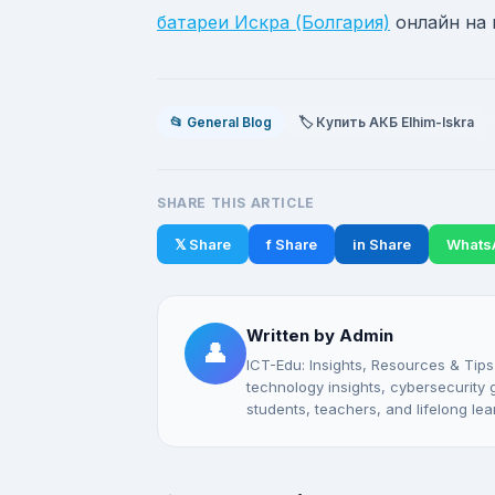
батареи Искра (Болгария)
онлайн на 
📂 General Blog
🏷️ Купить АКБ Elhim-Iskra
SHARE THIS ARTICLE
𝕏 Share
f Share
in Share
Whats
Written by Admin
👤
ICT-Edu: Insights, Resources & Tips
technology insights, cybersecurity gu
students, teachers, and lifelong lea