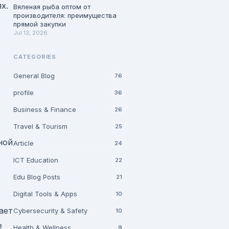
х.
Вяленая рыба оптом от
производителя: преимущества
прямой закупки
Jul 13, 2026
CATEGORIES
.
General Blog
76
profile
36
Business & Finance
26
Travel & Tourism
25
ной
Article
24
ICT Education
22
Edu Blog Posts
21
Digital Tools & Apps
10
ает
Cybersecurity & Safety
10
е
Health & Wellness
9