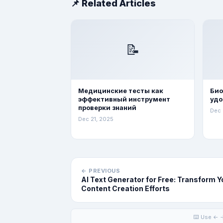
📌 Related Articles
📝
Медицинские тесты как
Био
эффективный инструмент
удо
проверки знаний
Dec 
Dec 21, 2025
← PREVIOUS
AI Text Generator for Free: Transform Y
Content Creation Efforts
⌨️ Use ← →