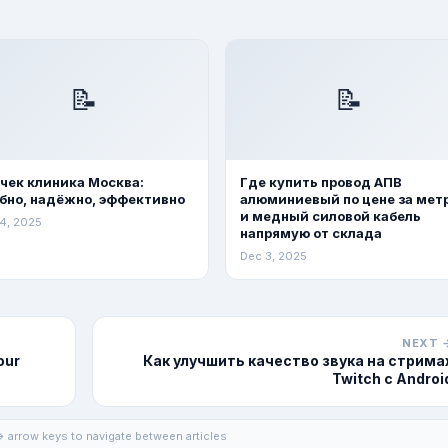
📝
📝
чек клиника Москва:
Где купить провод АПВ
бно, надёжно, эффективно
алюминиевый по цене за мет
и медный силовой кабель
4, 2025
напрямую от склада
Dec 3, 2025
NEXT 
our
Как улучшить качество звука на стрима
Twitch с Androi
 arrow keys to navigate between articles