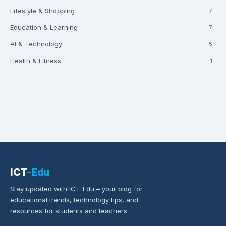
Lifestyle & Shopping
7
Education & Learning
7
AI & Technology
5
Health & Fitness
1
ICT
-Edu
Stay updated with ICT-Edu – your blog for
educational trends, technology tips, and
resources for students and teachers.