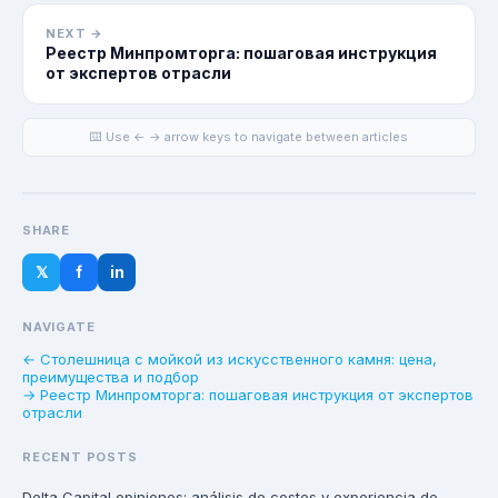
NEXT →
Реестр Минпромторга: пошаговая инструкция
от экспертов отрасли
⌨️ Use ← → arrow keys to navigate between articles
SHARE
𝕏
f
in
NAVIGATE
← Столешница с мойкой из искусственного камня: цена,
преимущества и подбор
→ Реестр Минпромторга: пошаговая инструкция от экспертов
отрасли
RECENT POSTS
Delta Capital opiniones: análisis de costes y experiencia de