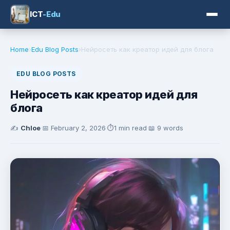
ICT
-Edu
Home
›
Edu Blog Posts
›
Нейросеть как креатор идей для блога
EDU BLOG POSTS
Нейросеть как креатор идей для
блога
✍️
Chloe
·
📅
February 2, 2026
·
⏱️
1 min read
·
📖 9 words