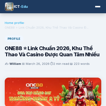
ICT
-Edu
Home
›
profile
›
ONE88 ⭐ Link Chuẩn 2026, Khu Thể Thao Và Casino Đ...
PROFILE
ONE88 ⭐ Link Chuẩn 2026, Khu Thể
Thao Và Casino Được Quan Tâm Nhiều
✍️
William
·
📅
March 26, 2026
·
⏱️
2 min read
·
📖 223 words