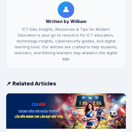
👤
Written by William
ICT-Edu: Insights, Resources & Tips for Modern
Education is your go-to resource for ICT education,
technology insights, cybersecurity guides, and digital
learning tools. Our articles are crafted to help students,
teachers, and lifelong learners stay ahead in the digital
age.
📌 Related Articles