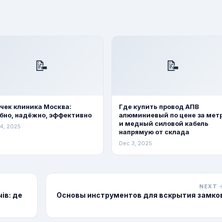
📝
📝
чек клиника Москва:
Где купить провод АПВ
бно, надёжно, эффективно
алюминиевый по цене за мет
и медный силовой кабель
4, 2025
напрямую от склада
Dec 3, 2025
NEXT 
ів: де
Основы инструментов для вскрытия замко