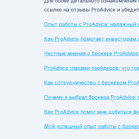
Для более детального ознакомления 
ссылке на отзывы ProAdvice и убедит
Опыт работы с ProAdvice: надежный
Как ProAdvice помогает инвесторам 
Честные мнения о брокере ProAdvice
ProAdvice глазами трейдеров: что г
Как сотрудничество с брокером Pro
Почему я выбрал брокера ProAdvice:
Как ProAdvice помог мне добиться ф
Мой успешный опыт работы с брокер