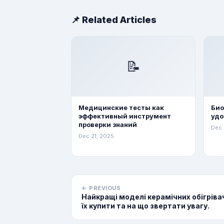
📌 Related Articles
📝
Медицинские тесты как
Био
эффективный инструмент
удо
проверки знаний
Dec 
Dec 21, 2025
← PREVIOUS
Найкращі моделі керамічних обігрівач
їх купити та на що звертати увагу.