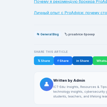
Почему я рекомендую брокера ProAd
Личный опыт с ProAdvice: почему ст
📂 General Blog
🏷️ proadvice брокер
SHARE THIS ARTICLE
𝕏 Share
f Share
in Share
Whats
Written by Admin
👤
ICT-Edu: Insights, Resources & Tips
technology insights, cybersecurity gu
students, teachers, and lifelong lea