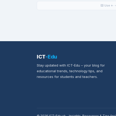
⌨️ Use ← →
ICT
-Edu
Stay updated with ICT-Edu – your blog for
educational trends, technology tips, and
resources for students and teachers.
© 2026 ICT-Edu.uk – Insights, Resources & Tips fo