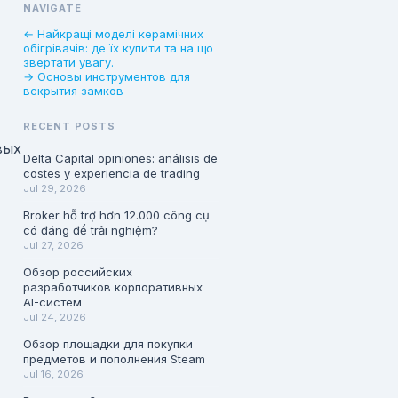
NAVIGATE
← Найкращі моделі керамічних
обігрівачів: де їх купити та на що
звертати увагу.
→ Основы инструментов для
вскрытия замков
RECENT POSTS
вых
Delta Capital opiniones: análisis de
costes y experiencia de trading
Jul 29, 2026
Broker hỗ trợ hơn 12.000 công cụ
có đáng để trải nghiệm?
Jul 27, 2026
Обзор российских
разработчиков корпоративных
AI-систем
Jul 24, 2026
Обзор площадки для покупки
предметов и пополнения Steam
Jul 16, 2026