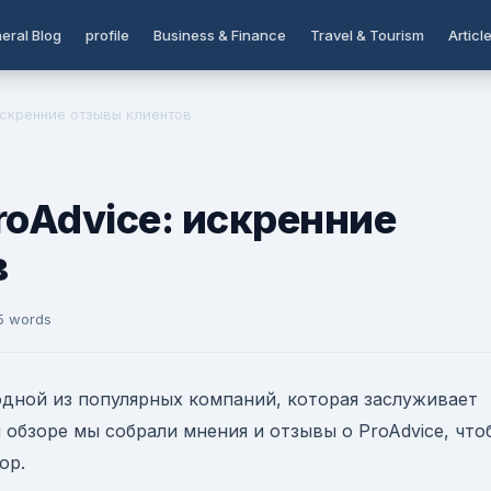
eral Blog
profile
Business & Finance
Travel & Tourism
Articl
искренние отзывы клиентов
roAdvice: искренние
в
5 words
одной из популярных компаний, которая заслуживает
м обзоре мы собрали мнения и отзывы о ProAdvice, что
ор.