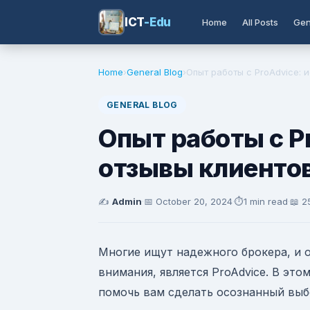
ICT
-Edu
Home
All Posts
Gen
Home
›
General Blog
›
Опыт работы с ProAdvice: 
GENERAL BLOG
Опыт работы с P
отзывы клиенто
✍️
Admin
·
📅
October 20, 2024
·
⏱️
1 min read
·
📖 2
Многие ищут надежного брокера, и 
внимания, является ProAdvice. В это
помочь вам сделать осознанный выб