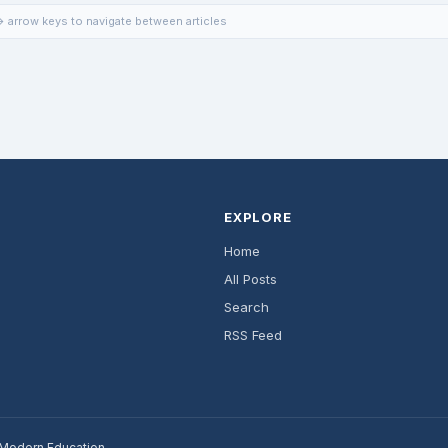
 arrow keys to navigate between articles
EXPLORE
Home
All Posts
Search
RSS Feed
r Modern Education