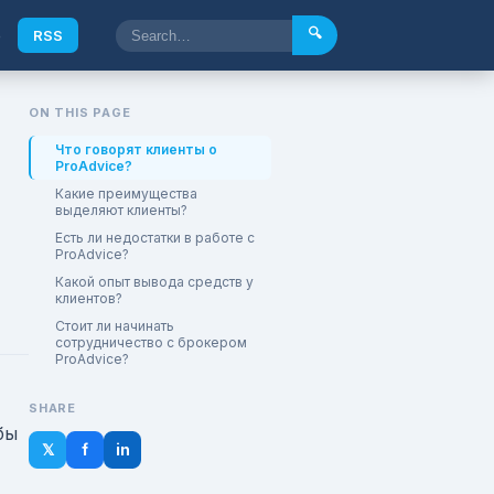
🔍
e
RSS
ON THIS PAGE
Что говорят клиенты о
ProAdvice?
Какие преимущества
выделяют клиенты?
Есть ли недостатки в работе с
ProAdvice?
Какой опыт вывода средств у
клиентов?
Стоит ли начинать
сотрудничество с брокером
ProAdvice?
SHARE
бы
𝕏
f
in