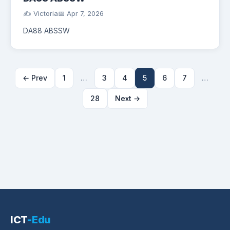
✍️ Victoria
📅
Apr 7, 2026
DA88 ABSSW
← Prev
1
…
3
4
5
6
7
…
28
Next →
ICT
-Edu