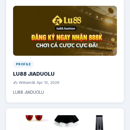
PROFILE
LU88 JIADUOLU
✍️ William
📅
Apr 10, 2026
LU88 JIADUOLU