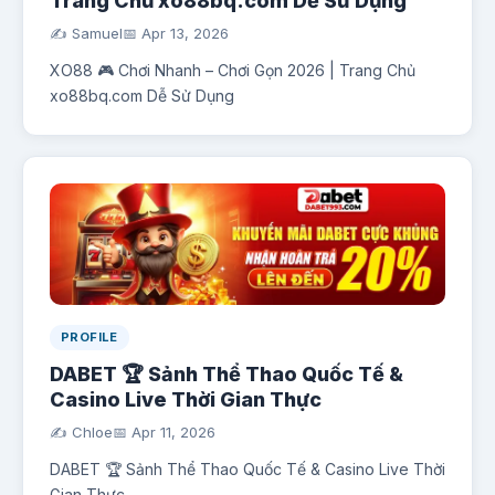
Trang Chủ xo88bq.com Dễ Sử Dụng
✍️ Samuel
📅
Apr 13, 2026
XO88 🎮 Chơi Nhanh – Chơi Gọn 2026 | Trang Chủ
xo88bq.com Dễ Sử Dụng
PROFILE
DABET 🏆 Sảnh Thể Thao Quốc Tế &
Casino Live Thời Gian Thực
✍️ Chloe
📅
Apr 11, 2026
DABET 🏆 Sảnh Thể Thao Quốc Tế & Casino Live Thời
Gian Thực