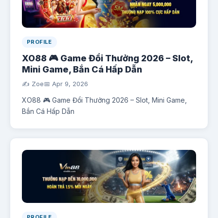
PROFILE
XO88 🎮 Game Đổi Thưởng 2026 – Slot,
Mini Game, Bắn Cá Hấp Dẫn
✍️ Zoe
📅
Apr 9, 2026
XO88 🎮 Game Đổi Thưởng 2026 – Slot, Mini Game,
Bắn Cá Hấp Dẫn
PROFILE