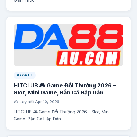
PROFILE
HITCLUB 🎮 Game Đổi Thưởng 2026 –
Slot, Mini Game, Bắn Cá Hấp Dẫn
✍️ Layla
📅
Apr 10, 2026
HITCLUB 🎮 Game Đổi Thưởng 2026 – Slot, Mini
Game, Bắn Cá Hấp Dẫn