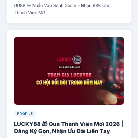
UU88 🎯 Nhấn Vào Sảnh Game – Nhận 88K Cho
Thành Viên Mới
PROFILE
LUCKY88 🎁 Quà Thành Viên Mới 2026 |
Đăng Ký Gọn, Nhận Ưu Đãi Liền Tay