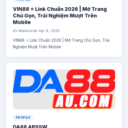
VIN88 ⭐ Link Chuẩn 2026 | Mở Trang
Chủ Gọn, Trải Nghiệm Mượt Trên
Mobile
✍️ Madison
📅
Apr 8, 2026
VIN88 ⭐ Link Chuẩn 2026 | Mở Trang Chủ Gọn, Trải
Nghiệm Mượt Trên Mobile
PROFILE
DA88 ABSSW