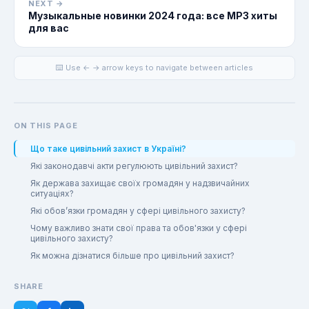
NEXT →
Музыкальные новинки 2024 года: все MP3 хиты
для вас
⌨️ Use ← → arrow keys to navigate between articles
ON THIS PAGE
Що таке цивільний захист в Україні?
Які законодавчі акти регулюють цивільний захист?
Як держава захищає своїх громадян у надзвичайних
ситуаціях?
Які обов’язки громадян у сфері цивільного захисту?
Чому важливо знати свої права та обов'язки у сфері
цивільного захисту?
Як можна дізнатися більше про цивільний захист?
SHARE