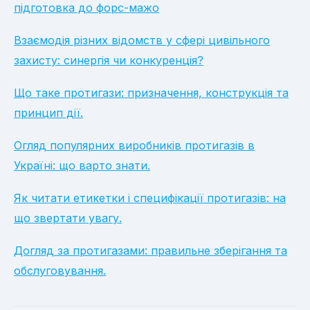
підготовка до форс-мажо
Взаємодія різних відомств у сфері цивільного
захисту: синергія чи конкуренція?
Що таке протигази: призначення, конструкція та
принцип дії.
Огляд популярних виробників протигазів в
Україні: що варто знати.
Як читати етикетки і специфікації протигазів: на
що звертати увагу.
Догляд за протигазами: правильне зберігання та
обслуговування.