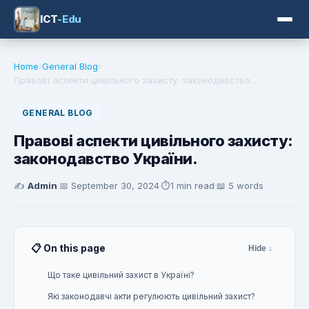
ICT
-Edu
Home
›
General Blog
›
Правові аспекти цивільного захисту: законодавство...
GENERAL BLOG
Правові аспекти цивільного захисту:
законодавство України.
✍️
Admin
·
📅
September 30, 2024
·
⏱️
1 min read
·
📖 5 words
📋 On this page
Hide ↓
Що таке цивільний захист в Україні?
Які законодавчі акти регулюють цивільний захист?