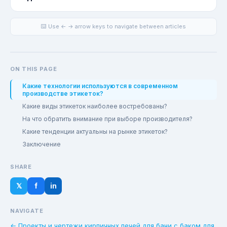
⌨️ Use ← → arrow keys to navigate between articles
ON THIS PAGE
Какие технологии используются в современном
производстве этикеток?
Какие виды этикеток наиболее востребованы?
На что обратить внимание при выборе производителя?
Какие тенденции актуальны на рынке этикеток?
Заключение
SHARE
𝕏
f
in
NAVIGATE
← Проекты и чертежи кирпичных печей для бани с баком для