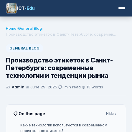
ICT
-Edu
Home
›
General Blog
›
Производство этикеток в Санкт-Петербурге: современ...
GENERAL BLOG
Производство этикеток в Санкт-
Петербурге: современные
технологии и тенденции рынка
✍️
Admin
·
📅
June 29, 2025
·
⏱️
1 min read
·
📖 13 words
📋 On this page
Hide ↓
Какие технологии используются в современном
производстве этикеток?