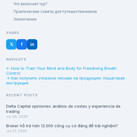
Что включает тур?
Практические советы для путешественников
Заключение
SHARE
𝕏
f
in
NAVIGATE
← How to Train Your Mind and Body for Freediving Breath
Control
→ Как получить отказное письмо на продукцию: пошаговая
инструкция
RECENT POSTS
Delta Capital opiniones: análisis de costes y experiencia de
trading
Jul 29, 2026
Broker hỗ trợ hơn 12.000 công cụ có đáng để trải nghiệm?
Jul 27, 2026