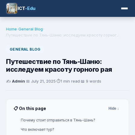
ICT
-Edu
Home
›
General Blog
›
Путешествие по Тянь-Шаню: исследуем красоту горног...
GENERAL BLOG
Путешествие по Тянь-Шаню:
исследуем красоту горного рая
✍️
Admin
·
📅
July 21, 2025
·
⏱️
1 min read
·
📖 9 words
📋 On this page
Hide ↓
Почему стоит отправиться в Тянь-Шань?
Что включает тур?