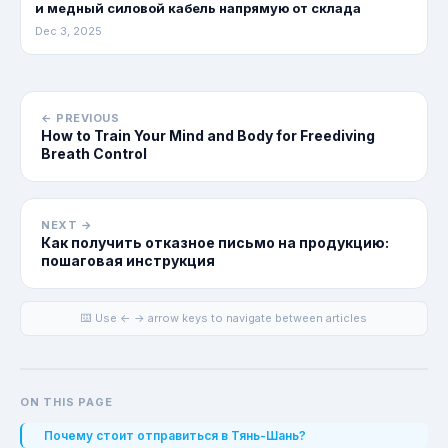
и медный силовой кабель напрямую от склада
Dec 3, 2025
← PREVIOUS
How to Train Your Mind and Body for Freediving
Breath Control
NEXT →
Как получить отказное письмо на продукцию:
пошаговая инструкция
⌨️ Use ← → arrow keys to navigate between articles
ON THIS PAGE
Почему стоит отправиться в Тянь-Шань?