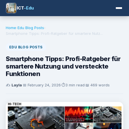
ICT
-Edu
Home
›
Edu Blog Posts
›
Smartphone Tipps: Profi-Ratgeber für smartere Nutz...
EDU BLOG POSTS
Smartphone Tipps: Profi-Ratgeber für
smartere Nutzung und versteckte
Funktionen
✍️
Layla
·
📅
February 24, 2026
·
⏱️
3 min read
·
📖 469 words