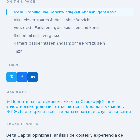
ON THIS PAGE
Mehr Ordnung und Geschwindigkeit &ndash; geht das?
Akku clever sparen &ndash; ohne Verzicht
Versteckte Funktionen, die kaum jemand kennt
Sicherheit nicht vergessen
Kamera besser nutzen &ndash; ohne Profi zu sein
Fazit
SHARE
𝕏
f
in
NAVIGATE
← Перейти на продуманные читы на Стандофф 2: чем
качественные решения отличаются от бесплатных модов
→ РЖД не открывается: что делать при недоступности сайта
RECENT POSTS
Delta Capital opiniones: análisis de costes y experiencia de