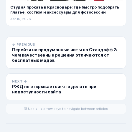
Студия проката в Краснодаре: где быстро подобрать
платье, костюм и аксессуары для фотосессии
Apr 10, 2026
← PREVIOUS
Перейти на продуманные читы на Стандофф 2:
чем качественные решения отличаются от
бесплатных модов
NEXT →
РЖД не открывается: что делать при
недоступности сайта
⌨️ Use ← → arrow keys to navigate between articles