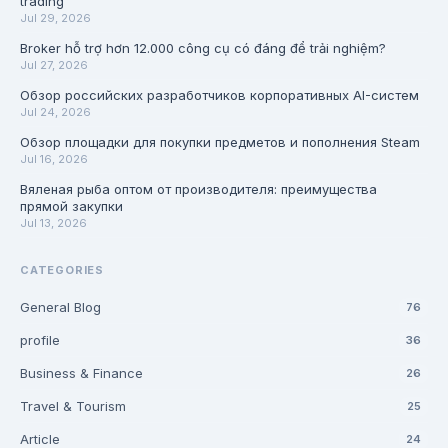
trading
Jul 29, 2026
Broker hỗ trợ hơn 12.000 công cụ có đáng để trải nghiệm?
Jul 27, 2026
Обзор российских разработчиков корпоративных AI-систем
Jul 24, 2026
Обзор площадки для покупки предметов и пополнения Steam
Jul 16, 2026
Вяленая рыба оптом от производителя: преимущества
прямой закупки
Jul 13, 2026
CATEGORIES
General Blog
76
profile
36
Business & Finance
26
Travel & Tourism
25
Article
24