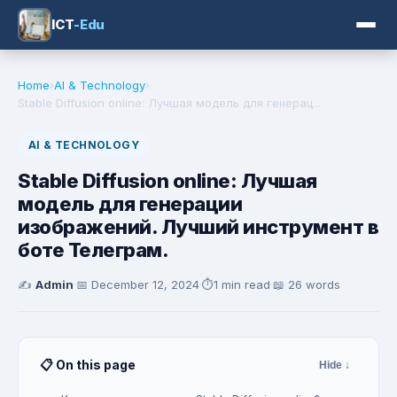
ICT
-Edu
Home
›
AI & Technology
›
Stable Diffusion online: Лучшая модель для генерац...
AI & TECHNOLOGY
Stable Diffusion online: Лучшая
модель для генерации
изображений. Лучший инструмент в
боте Телеграм.
✍️
Admin
·
📅
December 12, 2024
·
⏱️
1 min read
·
📖 26 words
📋 On this page
Hide ↓