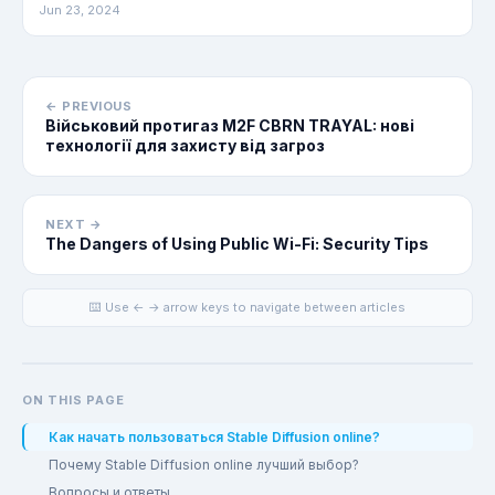
Jun 23, 2024
← PREVIOUS
Військовий протигаз M2F CBRN TRAYAL: нові
технології для захисту від загроз
NEXT →
The Dangers of Using Public Wi-Fi: Security Tips
⌨️ Use ← → arrow keys to navigate between articles
ON THIS PAGE
Как начать пользоваться Stable Diffusion online?
Почему Stable Diffusion online лучший выбор?
Вопросы и ответы