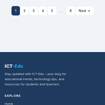
1
2
3
4
5
…
8
Next →
ICT
-Edu
Stay updated with ICT-Edu – your blog for
educational trends, technology tips, and
resources for students and teachers.
EXPLORE
Home