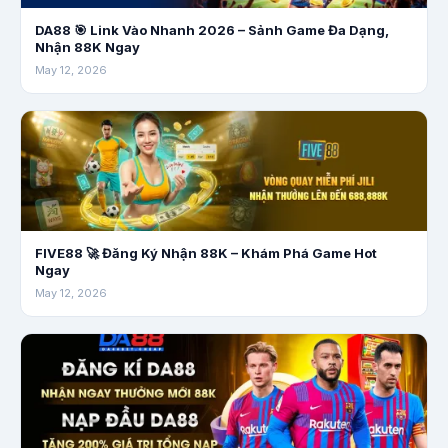
DA88 🎯 Link Vào Nhanh 2026 – Sảnh Game Đa Dạng,
Nhận 88K Ngay
May 12, 2026
FIVE88 🚀 Đăng Ký Nhận 88K – Khám Phá Game Hot
Ngay
May 12, 2026