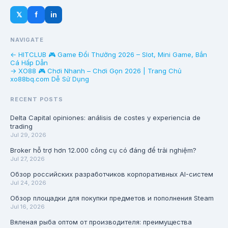
𝕏
f
in
NAVIGATE
← HITCLUB 🎮 Game Đổi Thưởng 2026 – Slot, Mini Game, Bắn
Cá Hấp Dẫn
→ XO88 🎮 Chơi Nhanh – Chơi Gọn 2026 | Trang Chủ
xo88bq.com Dễ Sử Dụng
RECENT POSTS
Delta Capital opiniones: análisis de costes y experiencia de
trading
Jul 29, 2026
Broker hỗ trợ hơn 12.000 công cụ có đáng để trải nghiệm?
Jul 27, 2026
Обзор российских разработчиков корпоративных AI-систем
Jul 24, 2026
Обзор площадки для покупки предметов и пополнения Steam
Jul 16, 2026
Вяленая рыба оптом от производителя: преимущества