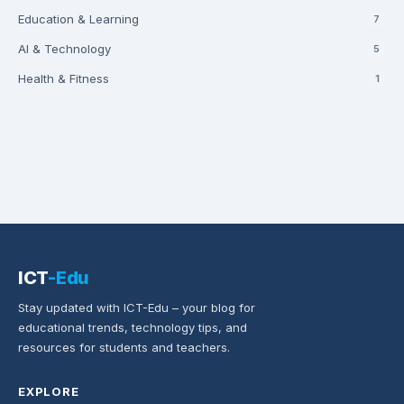
Education & Learning
7
AI & Technology
5
Health & Fitness
1
ICT
-Edu
Stay updated with ICT-Edu – your blog for
educational trends, technology tips, and
resources for students and teachers.
EXPLORE