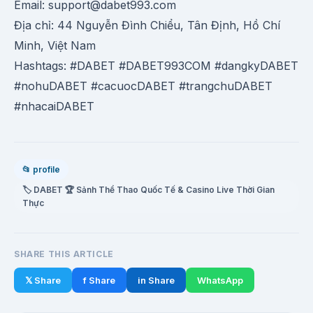
Email:
support@dabet993.com
Địa chỉ: 44 Nguyễn Đình Chiểu, Tân Định, Hồ Chí
Minh, Việt Nam
Hashtags: #DABET #DABET993COM #dangkyDABET
#nohuDABET #cacuocDABET #trangchuDABET
#nhacaiDABET
📂 profile
🏷️ DABET 🏆 Sảnh Thể Thao Quốc Tế & Casino Live Thời Gian
Thực
SHARE THIS ARTICLE
𝕏 Share
f Share
in Share
WhatsApp