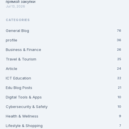
прямой закупки
Jul 13, 2026
CATEGORIES
General Blog
76
profile
36
Business & Finance
26
Travel & Tourism
25
Article
24
ICT Education
22
Edu Blog Posts
21
Digital Tools & Apps
10
Cybersecurity & Safety
10
Health & Wellness
9
Lifestyle & Shopping
7