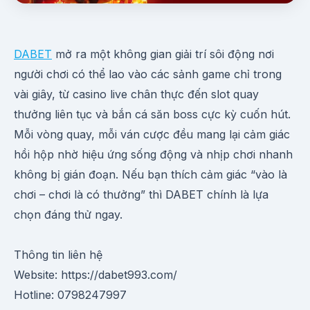
DABET
mở ra một không gian giải trí sôi động nơi
người chơi có thể lao vào các sảnh game chỉ trong
vài giây, từ casino live chân thực đến slot quay
thưởng liên tục và bắn cá săn boss cực kỳ cuốn hút.
Mỗi vòng quay, mỗi ván cược đều mang lại cảm giác
hồi hộp nhờ hiệu ứng sống động và nhịp chơi nhanh
không bị gián đoạn. Nếu bạn thích cảm giác “vào là
chơi – chơi là có thưởng” thì DABET chính là lựa
chọn đáng thử ngay.
Thông tin liên hệ
Website: https://dabet993.com/
Hotline: 0798247997