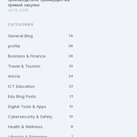
прямой закупки
Jul 13, 2026
CATEGORIES
General Blog
76
profile
36
Business & Finance
26
Travel & Tourism
25
Article
24
ICT Education
22
Edu Blog Posts
21
Digital Tools & Apps
10
Cybersecurity & Safety
10
Health & Wellness
9
Lifestyle & Shopping
7