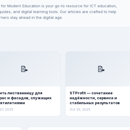
 for Modern Education is your go-to resource for ICT education,
ides, and digital learning tools. Our articles are crafted to help
rners stay ahead in the digital age.
📝
📝
ить лиственницу для
STProfit — сочетание
рас и фасадов, служащих
надёжности, сервиса и
сятилетиями
стабильных результатов
27, 2025
Oct 25, 2025