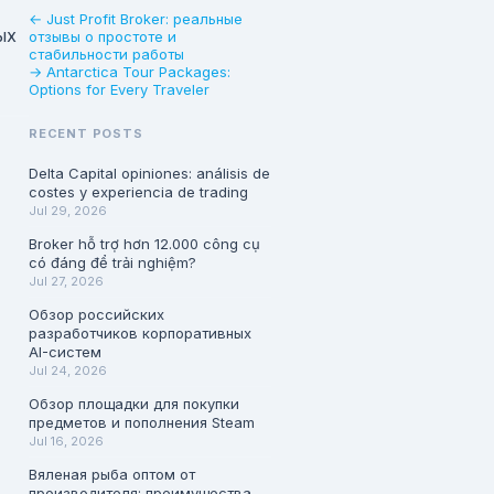
← Just Profit Broker: реальные
ых
отзывы о простоте и
стабильности работы
→ Antarctica Tour Packages:
Options for Every Traveler
RECENT POSTS
Delta Capital opiniones: análisis de
costes y experiencia de trading
Jul 29, 2026
Broker hỗ trợ hơn 12.000 công cụ
có đáng để trải nghiệm?
Jul 27, 2026
Обзор российских
разработчиков корпоративных
AI-систем
Jul 24, 2026
Обзор площадки для покупки
предметов и пополнения Steam
Jul 16, 2026
Вяленая рыба оптом от
производителя: преимущества