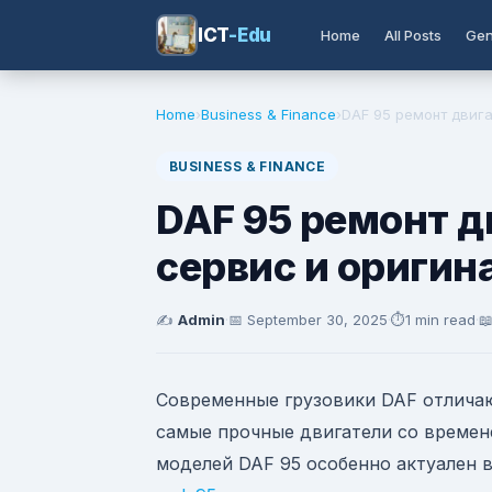
ICT
-Edu
Home
All Posts
Gen
Home
›
Business & Finance
›
DAF 95 ремонт двига
BUSINESS & FINANCE
DAF 95 ремонт д
сервис и оригин
✍️
Admin
·
📅
September 30, 2025
·
⏱️
1 min read
·

Современные грузовики DAF отлича
самые прочные двигатели со времен
моделей DAF 95 особенно актуален 