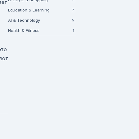
ает
Education & Learning
7
AI & Technology
5
Health & Fitness
1
это
уют