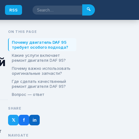
🔍
e
RSS
ON THIS PAGE
Почему двигатель DAF 95
требует особого подхода?
Какие услуги включает
й
ремонт двигателя DAF 95?
Почему важно использовать
оригинальные запчасти?
Где сделать качественный
ремонт двигателя DAF 95?
Вопрос — ответ
SHARE
𝕏
f
in
т
NAVIGATE