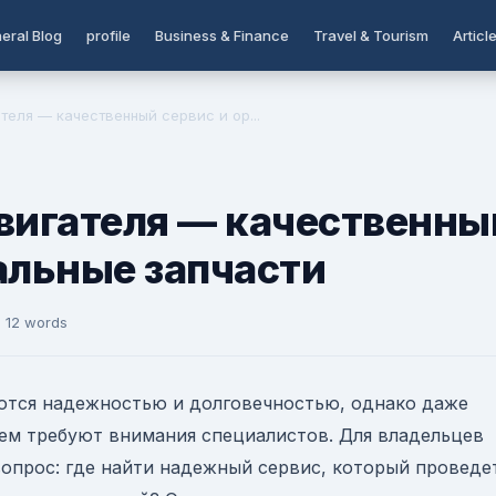
eral Blog
profile
Business & Finance
Travel & Tourism
Articl
теля — качественный сервис и ор...
вигателя — качественны
альные запчасти
 12 words
ются надежностью и долговечностью, однако даже
ем требуют внимания специалистов. Для владельцев
вопрос: где найти надежный сервис, который проведе