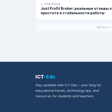
← PREVIOUS
Just Profit Broker: реальные отзывы о
простоте и стабильности работы
⌨️ Use ← →
ICT
-Edu
Stay updated with ICT-Edu – your blog for
educational trends, technology tips, and
resources for students and teachers.