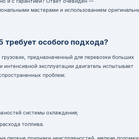
но и с гарантией? Ответ очевиден —
иональными мастерами и использованием оригинальн
5 требует особого подхода?
грузовик, предназначенный для перевозки больших
ри интенсивной эксплуатации двигатель испытывает
аспространенных проблем:
авностей системы охлаждения;
расхода топлива.
 на первые признаки неисправностей, мелкие поломки