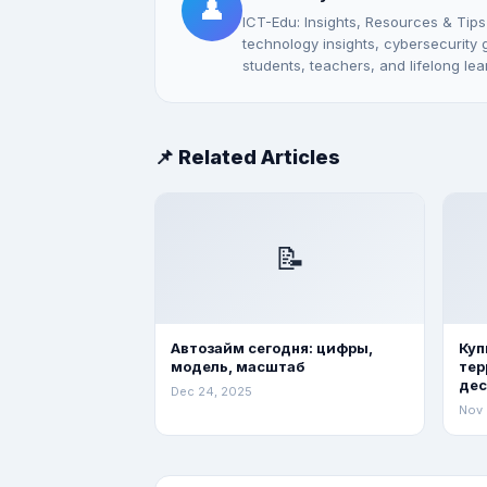
👤
ICT-Edu: Insights, Resources & Tips
technology insights, cybersecurity gu
students, teachers, and lifelong lea
📌 Related Articles
📝
Автозайм сегодня: цифры,
Куп
модель, масштаб
тер
де
Dec 24, 2025
Nov 