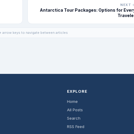
NEXT 
Antarctica Tour Packages: Options for Ever
Travele
 arrow keys to navigate between articles
EXPLORE
Home
All Posts
Search
RSS Feed