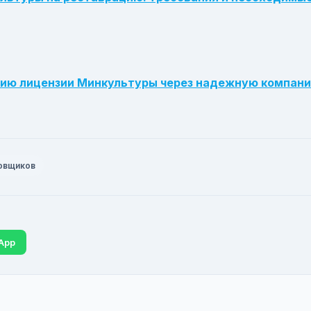
нию лицензии Минкультуры через надежную компани
ровщиков
App