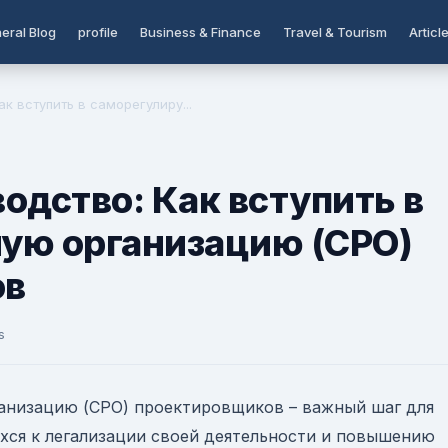
eral Blog
profile
Business & Finance
Travel & Tourism
Articl
к вступить в саморегулиру...
одство: Как вступить в
ую организацию (СРО)
ов
s
анизацию (СРО) проектировщиков – важный шаг для
хся к легализации своей деятельности и повышению