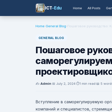
ICT
-Edu
Home
All Posts
Gen
Home
›
General Blog
›
Пошаговое руководство: Ка
GENERAL BLOG
Пошаговое руков
саморегулируем
проектировщик
✍️
Admin
·
📅
July 2, 2024
·
⏱️
1 min read
·
📖 5 word
Вступление в саморегулируемую орг
компаний и специалистов, стремящи