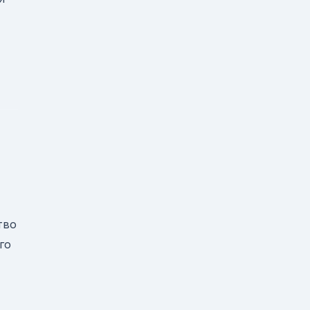
тво
го