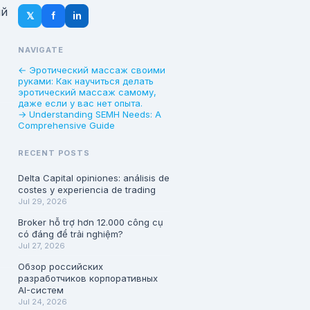
ый
𝕏
f
in
NAVIGATE
← Эротический массаж своими
руками: Как научиться делать
эротический массаж самому,
даже если у вас нет опыта.
→ Understanding SEMH Needs: A
Comprehensive Guide
RECENT POSTS
Delta Capital opiniones: análisis de
costes y experiencia de trading
Jul 29, 2026
Broker hỗ trợ hơn 12.000 công cụ
có đáng để trải nghiệm?
Jul 27, 2026
Обзор российских
разработчиков корпоративных
AI-систем
Jul 24, 2026