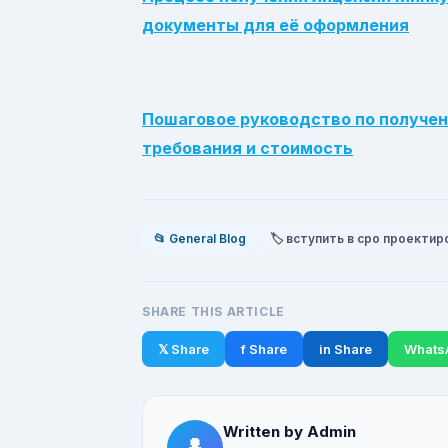
документы для её оформления
Пошаговое руководство по получе
требования и стоимость
📂 General Blog
🏷️ вступить в сро проекти
SHARE THIS ARTICLE
𝕏 Share
f Share
in Share
Whats
Written by Admin
👤