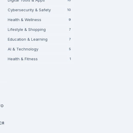
Digital Tools & Apps
Cybersecurity & Safety
10
Health & Wellness
9
Lifestyle & Shopping
7
Education & Learning
7
AI & Technology
5
Health & Fitness
1
то
ся