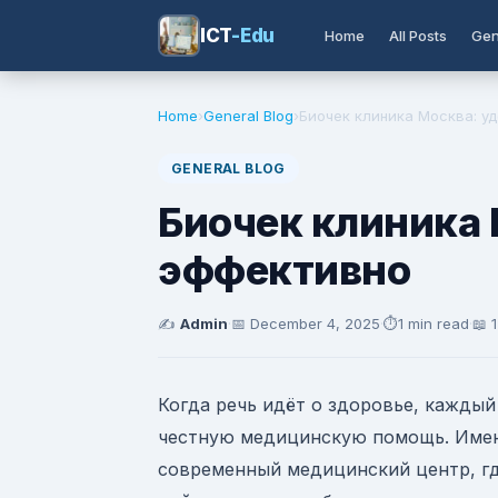
ICT
-Edu
Home
All Posts
Gen
Home
›
General Blog
›
Биочек клиника Москва: у
GENERAL BLOG
Биочек клиника 
эффективно
✍️
Admin
·
📅
December 4, 2025
·
⏱️
1 min read
·
📖 
Когда речь идёт о здоровье, каждый
честную медицинскую помощь. Име
современный медицинский центр, гд