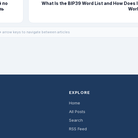
 по
What Is the BIP39 Word List and How Does I
ль
Wor
 arrow keys to navigate between articles
EXPLORE
Home
All Posts
Search
RSS Feed