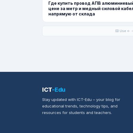
Где купить провод АПВ алюминиевый
цене за метр и медный силовой кабе
напрямую от склада
⌨️ Use ← →
ICT
-Edu
Stay updated with ICT-Edu – your blog for
educational trends, technology tips, and
resources for students and teachers.