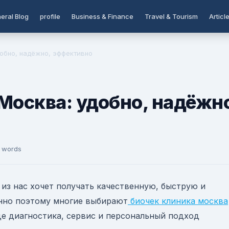
eral Blog
profile
Business & Finance
Travel & Tourism
Articl
добно, надёжно, эффективно
Москва: удобно, надёжн
1 words
 из нас хочет получать качественную, быструю и
нно поэтому многие выбирают
биочек клиника москва
е диагностика, сервис и персональный подход