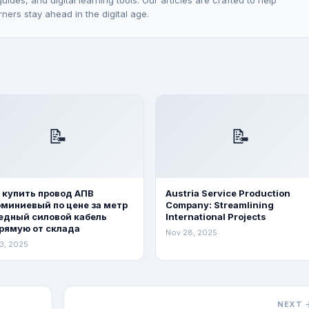
ides, and digital learning tools. Our articles are crafted to help
rners stay ahead in the digital age.
📝
📝
 купить провод АПВ
Austria Service Production
миниевый по цене за метр
Company: Streamlining
едный силовой кабель
International Projects
рямую от склада
Nov 28, 2025
3, 2025
NEXT 