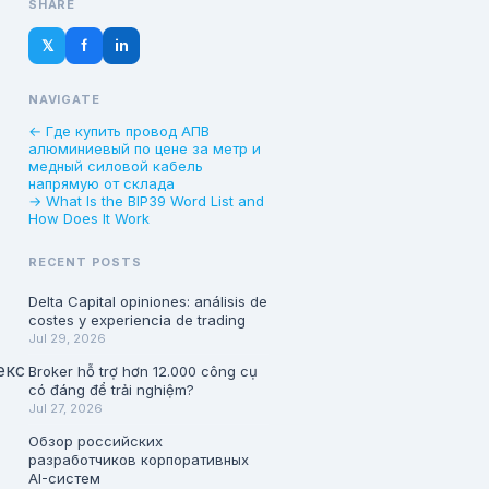
SHARE
𝕏
f
in
NAVIGATE
← Где купить провод АПВ
алюминиевый по цене за метр и
медный силовой кабель
напрямую от склада
→ What Is the BIP39 Word List and
How Does It Work
RECENT POSTS
Delta Capital opiniones: análisis de
costes y experiencia de trading
Jul 29, 2026
екс
Broker hỗ trợ hơn 12.000 công cụ
có đáng để trải nghiệm?
Jul 27, 2026
Обзор российских
разработчиков корпоративных
AI-систем