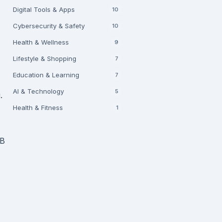
Digital Tools & Apps
10
Cybersecurity & Safety
10
Health & Wellness
9
Lifestyle & Shopping
7
Education & Learning
7
AI & Technology
5
.
Health & Fitness
1
 В