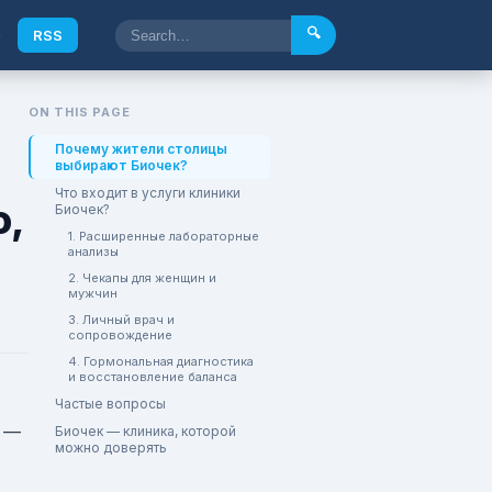
🔍
e
RSS
ON THIS PAGE
Почему жители столицы
выбирают Биочек?
Что входит в услуги клиники
о,
Биочек?
1. Расширенные лабораторные
анализы
2. Чекапы для женщин и
мужчин
3. Личный врач и
сопровождение
4. Гормональная диагностика
и восстановление баланса
Частые вопросы
—
Биочек — клиника, которой
можно доверять