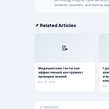
technology insights, cybersecurity gu
students, teachers, and lifelong lea
📌 Related Articles
📝
Медицинские тесты как
Где
эффективный инструмент
алю
проверки знаний
и м
нап
Dec 21, 2025
Dec 
← PREVIOUS