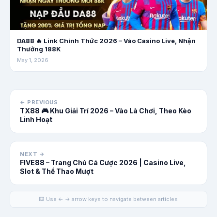
DA88 🔥 Link Chính Thức 2026 – Vào Casino Live, Nhận
Thưởng 188K
May 1, 2026
← PREVIOUS
TX88 🎮 Khu Giải Trí 2026 – Vào Là Chơi, Theo Kèo
Linh Hoạt
NEXT →
FIVE88 – Trang Chủ Cá Cược 2026 | Casino Live,
Slot & Thể Thao Mượt
⌨️ Use ← → arrow keys to navigate between articles