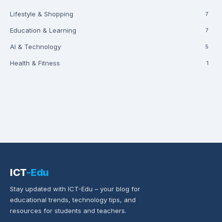
Lifestyle & Shopping
7
Education & Learning
7
AI & Technology
5
Health & Fitness
1
ICT
-Edu
Stay updated with ICT-Edu – your blog for
educational trends, technology tips, and
resources for students and teachers.