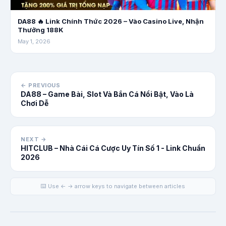
DA88 🔥 Link Chính Thức 2026 – Vào Casino Live, Nhận
Thưởng 188K
May 1, 2026
← PREVIOUS
DA88 – Game Bài, Slot Và Bắn Cá Nổi Bật, Vào Là
Chơi Dễ
NEXT →
HITCLUB – Nhà Cái Cá Cược Uy Tín Số 1 - Link Chuẩn
2026
⌨️ Use ← → arrow keys to navigate between articles