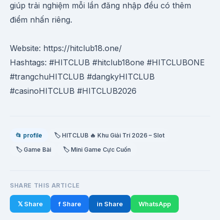
giúp trải nghiệm mỗi lần đăng nhập đều có thêm
điểm nhấn riêng.
Website: https://hitclub18.one/
Hashtags: #HITCLUB #hitclub18one #HITCLUBONE
#trangchuHITCLUB #dangkyHITCLUB
#casinoHITCLUB #HITCLUB2026
📂 profile
🏷️ HITCLUB 🔥 Khu Giải Trí 2026 – Slot
🏷️ Game Bài
🏷️ Mini Game Cực Cuốn
SHARE THIS ARTICLE
𝕏 Share
f Share
in Share
WhatsApp