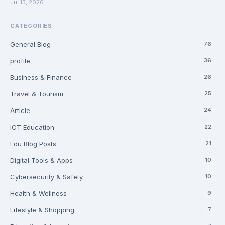
Jul 13, 2026
CATEGORIES
General Blog
76
profile
36
Business & Finance
26
Travel & Tourism
25
Article
24
ICT Education
22
Edu Blog Posts
21
Digital Tools & Apps
10
Cybersecurity & Safety
10
Health & Wellness
9
Lifestyle & Shopping
7