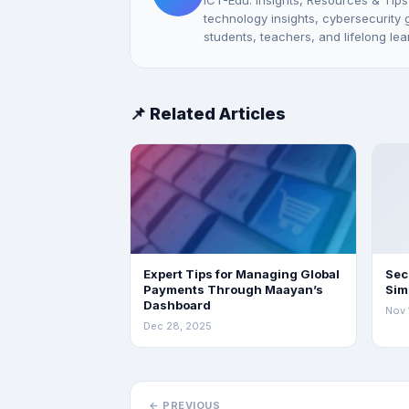
ICT-Edu: Insights, Resources & Tips
technology insights, cybersecurity gu
students, teachers, and lifelong lea
📌 Related Articles
Expert Tips for Managing Global
Sec
Payments Through Maayan’s
Sim
Dashboard
Nov 
Dec 28, 2025
← PREVIOUS