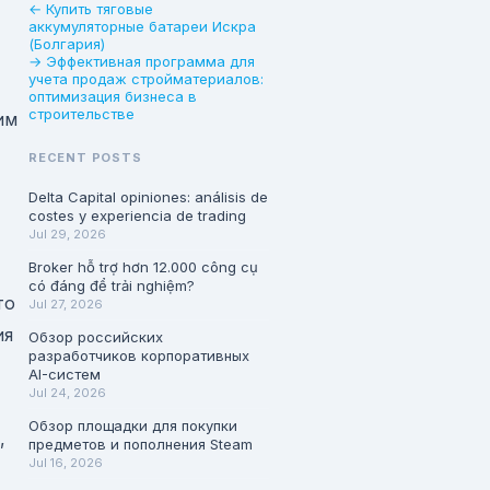
← Купить тяговые
аккумуляторные батареи Искра
(Болгария)
→ Эффективная программа для
учета продаж стройматериалов:
оптимизация бизнеса в
строительстве
им
RECENT POSTS
Delta Capital opiniones: análisis de
costes y experiencia de trading
Jul 29, 2026
Broker hỗ trợ hơn 12.000 công cụ
có đáng để trải nghiệm?
то
Jul 27, 2026
ия
Обзор российских
разработчиков корпоративных
AI-систем
Jul 24, 2026
Обзор площадки для покупки
,
предметов и пополнения Steam
Jul 16, 2026