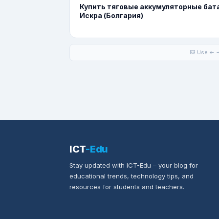
Купить тяговые аккумуляторные бат
Искра (Болгария)
⌨️ Use ← →
ICT
-Edu
Stay updated with ICT-Edu – your blog for
educational trends, technology tips, and
resources for students and teachers.