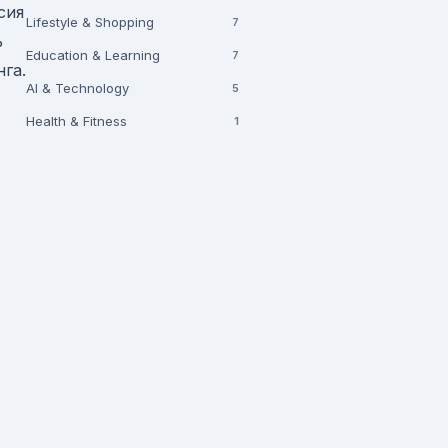
сия
Lifestyle & Shopping
7
ь
Education & Learning
7
га.
AI & Technology
5
Health & Fitness
1