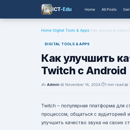
ICT
-Edu
Home
All Posts
Gen
Home
›
Digital Tools & Apps
›
Как улучшить качест
DIGITAL TOOLS & APPS
Как улучшить ка
Twitch с Android
✍️
Admin
·
📅
November 14, 2024
·
⏱️
1 min read
·
📖
Twitch – популярная платформа для 
процессом, общаться с аудиторией и
улучшить качество звука на своих с