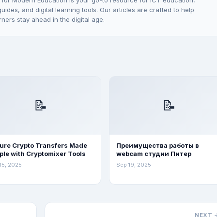
 for Modern Education is your go-to resource for ICT education,
ides, and digital learning tools. Our articles are crafted to help
rners stay ahead in the digital age.
📝
📝
ure Crypto Transfers Made
Преимущества работы в
ple with Cryptomixer Tools
webcam студии Питер
15, 2025
Sep 19, 2025
NEXT 