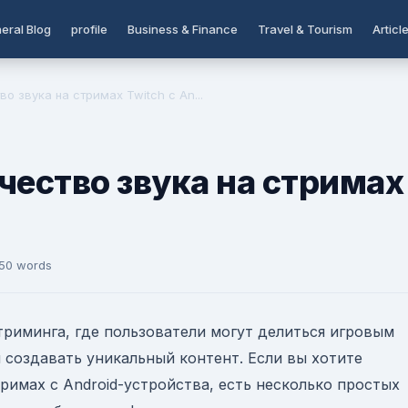
eral Blog
profile
Business & Finance
Travel & Tourism
Articl
во звука на стримах Twitch с An...
чество звука на стримах
 50 words
стриминга, где пользователи могут делиться игровым
 создавать уникальный контент. Если вы хотите
тримах с Android-устройства, есть несколько простых