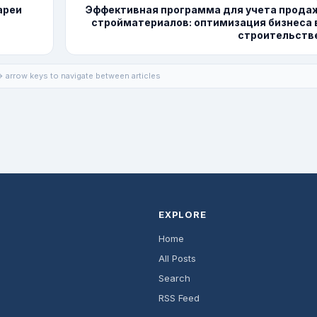
ареи
Эффективная программа для учета прода
стройматериалов: оптимизация бизнеса 
строительств
 arrow keys to navigate between articles
EXPLORE
Home
All Posts
Search
RSS Feed