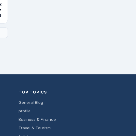
ж
в
е
TOP TOPICS
General Blog
profile
Business & Finance
Travel & Tourism