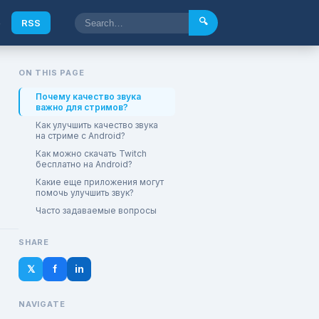
🔍
e
RSS
ON THIS PAGE
Почему качество звука
важно для стримов?
Как улучшить качество звука
на стриме с Android?
Как можно скачать Twitch
бесплатно на Android?
Какие еще приложения могут
помочь улучшить звук?
Часто задаваемые вопросы
SHARE
𝕏
f
in
NAVIGATE