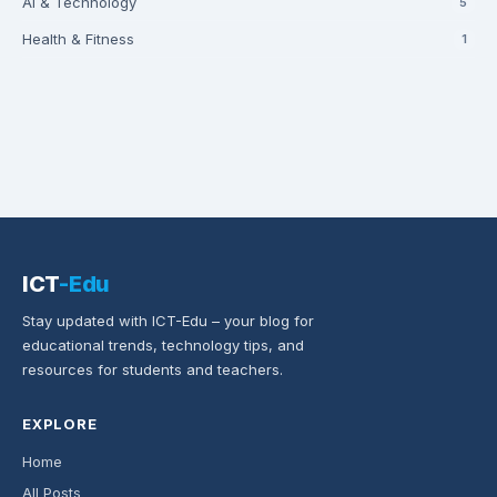
AI & Technology
5
Health & Fitness
1
ICT
-Edu
Stay updated with ICT-Edu – your blog for
educational trends, technology tips, and
resources for students and teachers.
EXPLORE
Home
All Posts