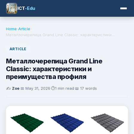
ICT
-Edu
Home
›
Article
›
Металлочерепица Grand Line Classic: характеристики...
ARTICLE
Металлочерепица Grand Line
Classic: характеристики и
преимущества профиля
✍️
Zoe
·
📅
May 31, 2026
·
⏱️
1 min read
·
📖 17 words