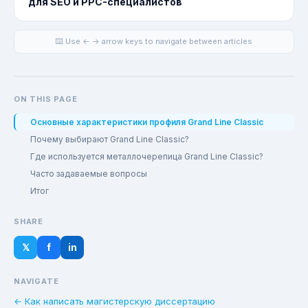
для SEO и PPC-специалистов
⌨️ Use ← → arrow keys to navigate between articles
ON THIS PAGE
Основные характеристики профиля Grand Line Classic
Почему выбирают Grand Line Classic?
Где используется металлочерепица Grand Line Classic?
Часто задаваемые вопросы
Итог
SHARE
𝕏
f
in
NAVIGATE
← Как написать магистерскую диссертацию