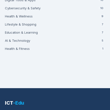
Digital Tools & Apps
Cybersecurity & Safety
10
Health & Wellness
9
Lifestyle & Shopping
7
Education & Learning
7
AI & Technology
5
Health & Fitness
1
ICT
-Edu