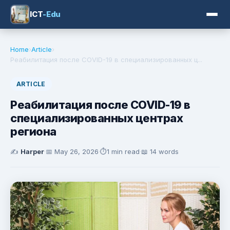
ICT
-Edu
Home
›
Article
›
Реабилитация после COVID-19 в специализированных ц...
ARTICLE
Реабилитация после COVID-19 в
специализированных центрах
региона
✍️
Harper
·
📅
May 26, 2026
·
⏱️
1 min read
·
📖 14 words