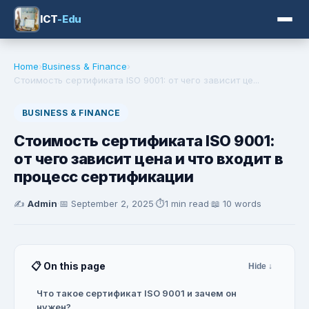
ICT
-Edu
Home
›
Business & Finance
›
Стоимость сертификата ISO 9001: от чего зависит це...
BUSINESS & FINANCE
Стоимость сертификата ISO 9001:
от чего зависит цена и что входит в
процесс сертификации
✍️
Admin
·
📅
September 2, 2025
·
⏱️
1 min read
·
📖 10 words
📋 On this page
Hide ↓
Что такое сертификат ISO 9001 и зачем он
нужен?