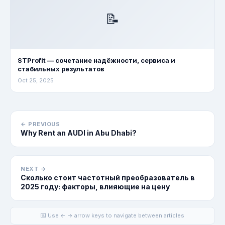
📝
STProfit — сочетание надёжности, сервиса и
стабильных результатов
Oct 25, 2025
← PREVIOUS
Why Rent an AUDI in Abu Dhabi?
NEXT →
Сколько стоит частотный преобразователь в
2025 году: факторы, влияющие на цену
⌨️ Use ← → arrow keys to navigate between articles