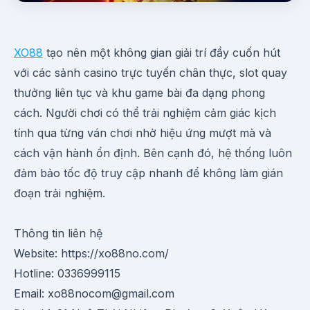
XO88
tạo nên một không gian giải trí đầy cuốn hút
với các sảnh casino trực tuyến chân thực, slot quay
thưởng liên tục và khu game bài đa dạng phong
cách. Người chơi có thể trải nghiệm cảm giác kịch
tính qua từng ván chơi nhờ hiệu ứng mượt mà và
cách vận hành ổn định. Bên cạnh đó, hệ thống luôn
đảm bảo tốc độ truy cập nhanh để không làm gián
đoạn trải nghiệm.
Thông tin liên hệ
Website: https://xo88no.com/
Hotline: 0336999115
Email:
xo88nocom@gmail.com