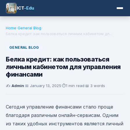
ICT
-Edu
Home
›
General Blog
›
Белка кредит: как пользоваться личным кабинетом дл...
GENERAL BLOG
Белка кредит: как пользоваться
личным кабинетом для управления
финансами
✍️
Admin
·
📅
January 13, 2025
·
⏱️
1 min read
·
📖 3 words
Сегодня управление финансами стало проще
благодаря различным онлайн-сервисам. Одним
из таких удобных инструментов является личный