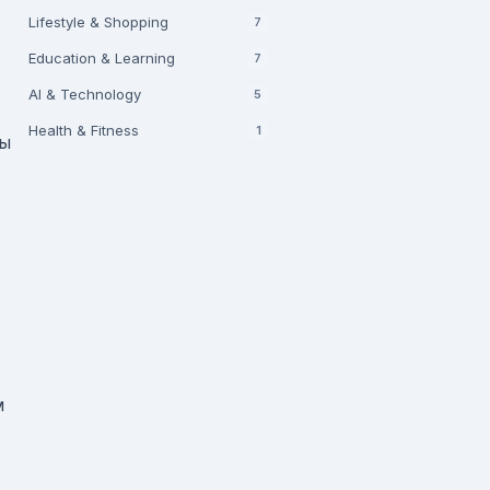
Lifestyle & Shopping
7
Education & Learning
7
AI & Technology
5
Health & Fitness
1
сы
м