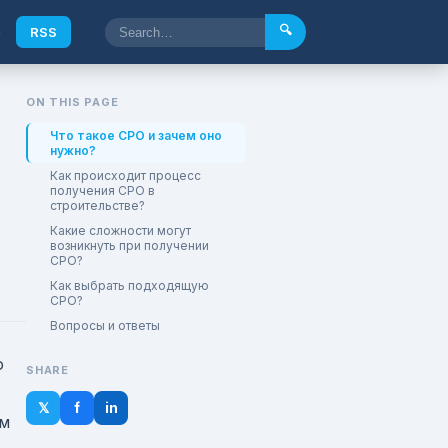
🔍
e
RSS
ON THIS PAGE
Что такое СРО и зачем оно
нужно?
Как происходит процесс
получения СРО в
строительстве?
Какие сложности могут
возникнуть при получении
СРО?
Как выбрать подходящую
СРО?
Вопросы и ответы
о
SHARE
𝕏
f
in
им