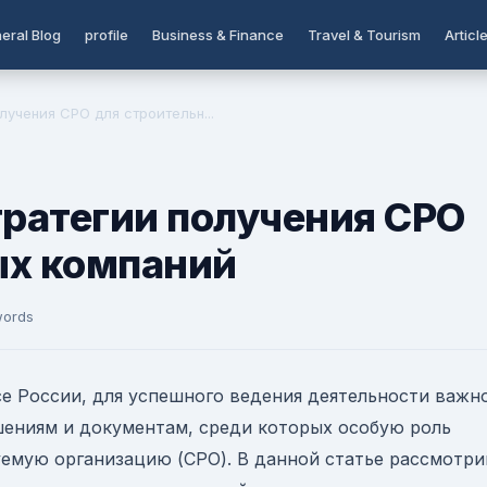
eral Blog
profile
Business & Finance
Travel & Tourism
Articl
учения СРО для строительн...
ратегии получения СРО
ых компаний
words
е России, для успешного ведения деятельности важн
ениям и документам, среди которых особую роль
уемую организацию (СРО). В данной статье рассмотр