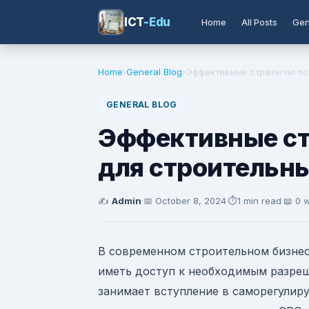
ICT
-Edu
Home
All Posts
Gen
Home
›
General Blog
›
Эффективные стратегии пол
GENERAL BLOG
Эффективные ст
для строительн
✍️
Admin
·
📅
October 8, 2024
·
⏱️
1 min read
·
📖 0 
В современном строительном бизнес
иметь доступ к необходимым разреш
занимает вступление в саморегулир