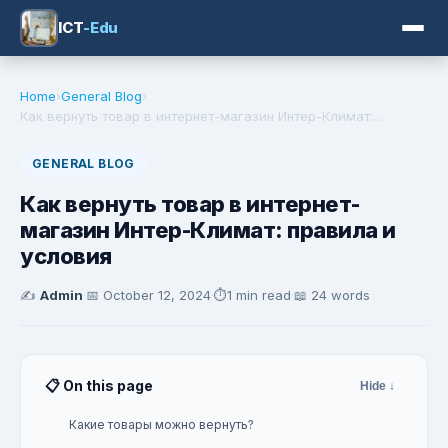
ICT
-Edu
Home
›
General Blog
›
Как вернуть товар в интернет-магазин Интер-Климат:...
GENERAL BLOG
Как вернуть товар в интернет-
магазин Интер-Климат: правила и
условия
✍️
Admin
·
📅
October 12, 2024
·
⏱️
1 min read
·
📖 24 words
📋 On this page
Hide ↓
Какие товары можно вернуть?