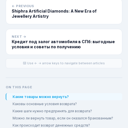
← PREVIOUS
Shiphra Artificial Diamonds: A New Era of
Jewellery Artistry
NEXT →
Кредит под залог автомобиля в СПб: выгодные
условия и советы по получению
⌨️ Use ← → arrow keys to navigate between articles
ON THIS PAGE
Какие товары можно вернуть?
Каковы основные условия возврата?
Какие шаги нужно предпринять для возврата?
Можно ли вернуть товар, если он оказался бракованным?
Как происходит возврат денежных средств?