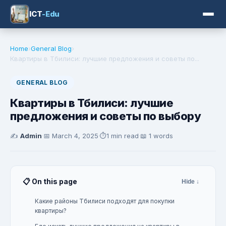
ICT
-Edu
Home
›
General Blog
›
Квартиры в Тбилиси: лучшие предложения и советы по...
GENERAL BLOG
Квартиры в Тбилиси: лучшие
предложения и советы по выбору
✍️
Admin
·
📅
March 4, 2025
·
⏱️
1 min read
·
📖 1 words
📋 On this page
Hide ↓
Какие районы Тбилиси подходят для покупки
квартиры?