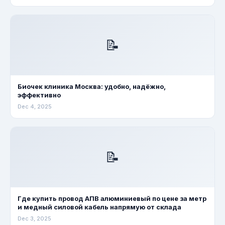
📝
Биочек клиника Москва: удобно, надёжно,
эффективно
Dec 4, 2025
📝
Где купить провод АПВ алюминиевый по цене за метр
и медный силовой кабель напрямую от склада
Dec 3, 2025