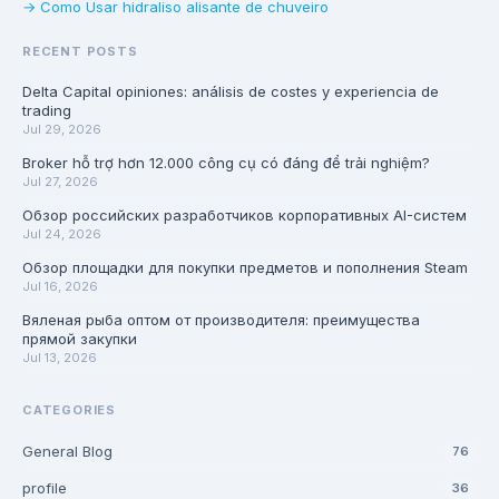
→ Como Usar hidraliso alisante de chuveiro
RECENT POSTS
Delta Capital opiniones: análisis de costes y experiencia de
trading
Jul 29, 2026
Broker hỗ trợ hơn 12.000 công cụ có đáng để trải nghiệm?
Jul 27, 2026
Обзор российских разработчиков корпоративных AI-систем
Jul 24, 2026
Обзор площадки для покупки предметов и пополнения Steam
Jul 16, 2026
Вяленая рыба оптом от производителя: преимущества
прямой закупки
Jul 13, 2026
CATEGORIES
General Blog
76
profile
36