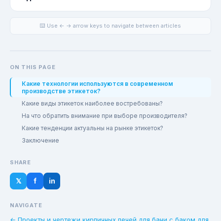
⌨️ Use ← → arrow keys to navigate between articles
ON THIS PAGE
Какие технологии используются в современном
производстве этикеток?
Какие виды этикеток наиболее востребованы?
На что обратить внимание при выборе производителя?
Какие тенденции актуальны на рынке этикеток?
Заключение
SHARE
𝕏
f
in
NAVIGATE
← Проекты и чертежи кирпичных печей для бани с баком для