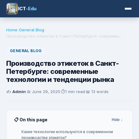
ICT
-Edu
Home
›
General Blog
›
Производство этикеток в Санкт-Петербурге: современ...
GENERAL BLOG
Производство этикеток в Санкт-
Петербурге: современные
технологии и тенденции рынка
✍️
Admin
·
📅
June 29, 2025
·
⏱️
1 min read
·
📖 13 words
📋 On this page
Hide ↓
Какие технологии используются в современном
производстве этикеток?